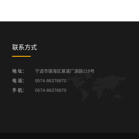
联系方式
地 址：
宁波市镇海区澥浦广源路219号
电 话：
0574-86376870
手 机：
0574-86376870